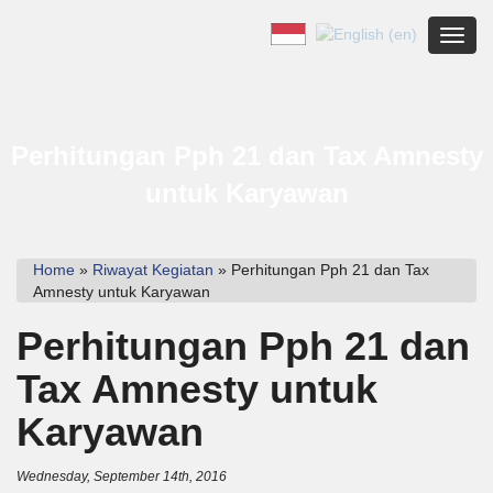
Toggl
Perhitungan Pph 21 dan Tax Amnesty
untuk Karyawan
Home
»
Riwayat Kegiatan
» Perhitungan Pph 21 dan Tax
Amnesty untuk Karyawan
Perhitungan Pph 21 dan
Tax Amnesty untuk
Karyawan
Wednesday, September 14th, 2016