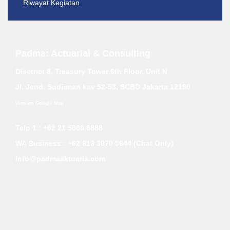
Riwayat Kegiatan
Padma: Actuarial & Consulting
Disctrict 8, Treasury Tower 6th Floor, Unit N
Jl. Jend. Sudirman kav 52-53, SCBD Jakarta 12190
View on Google Map
Telp 1 : +62 21 5060 6888
WA Business :
+62 813 3070 5644 (Chat Only)
info@padmaaktuaria.com