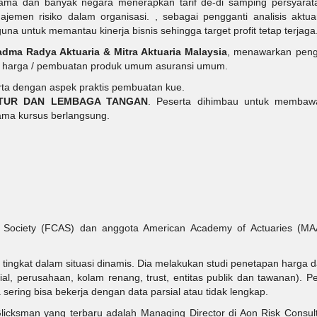
n lama dan banyak negara menerapkan tarif de-di samping persyarat
emen risiko dalam organisasi. , sebagai pengganti analisis aktua
una untuk memantau kinerja bisnis sehingga target profit tetap terjaga
adma Radya Aktuaria & Mitra Aktuaria Malaysia
, menawarkan pen
an harga / pembuatan produk umum asuransi umum.
ta dengan aspek praktis pembuatan kue.
TUR DAN LEMBAGA TANGAN
. Peserta dihimbau untuk membaw
lama kursus berlangsung.
al Society (FCAS) dan anggota American Academy of Actuaries (MA
tingkat dalam situasi dinamis. Dia melakukan studi penetapan harga 
al, perusahaan, kolam renang, trust, entitas publik dan tawanan). P
 sering bisa bekerja dengan data parsial atau tidak lengkap.
icksman yang terbaru adalah Managing Director di Aon Risk Consulti