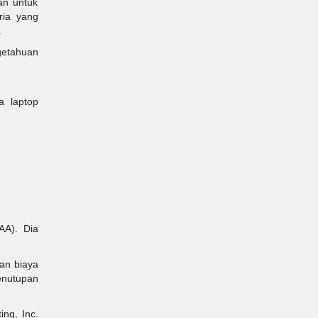
an untuk
ria yang
.
getahuan
a laptop
AA). Dia
dan biaya
enutupan
ng, Inc.