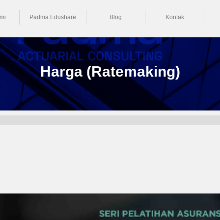
mi
Padma Edushare
Blog
Kontak
Harga (Ratemaking)