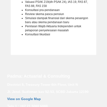
Valuasi PSAK 219(dh PSAK 24), IAS 19, FAS 87,
FAS 88, FAS 158
Konsultasi pra-pendanaan
Review skema pasca pensiun
Simulasi dampak finansial dari skema pesangon
baru atau skema pendanaan baru
Penilaian Wajib Aktuaria Independen untuk
pelaporan penyelesaian masalah
Konsultasi likuidasi
Padma: Actuarial & Consulting
Disctrict 8, Treasury Tower 6th Floor, Unit N
Jl. Jend. Sudirman kav 52-53, SCBD Jakarta 12190
View on Google Map
Telp 1 : +62 21 5060 6888