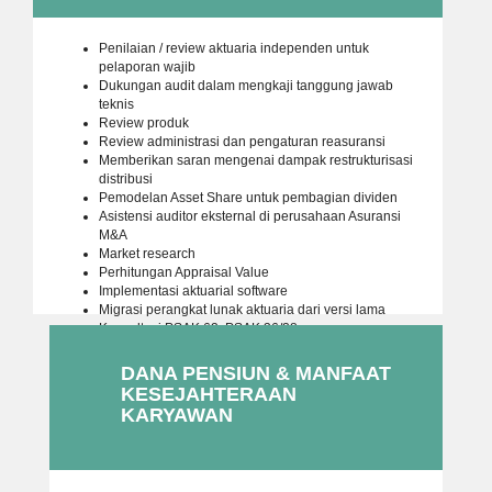
Penilaian / review aktuaria independen untuk
pelaporan wajib
Dukungan audit dalam mengkaji tanggung jawab
teknis
Review produk
Review administrasi dan pengaturan reasuransi
Memberikan saran mengenai dampak restrukturisasi
distribusi
Pemodelan Asset Share untuk pembagian dividen
Asistensi auditor eksternal di perusahaan Asuransi
M&A
Market research
Perhitungan Appraisal Value
Implementasi aktuarial software
Migrasi perangkat lunak aktuaria dari versi lama
Konsultasi PSAK 62, PSAK 36/28
DANA PENSIUN & MANFAAT
KESEJAHTERAAN
KARYAWAN